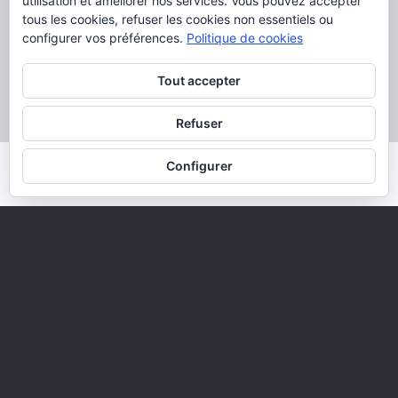
utilisation et améliorer nos services. Vous pouvez accepter
J'ai lu et j'accepte la Politique de Confidentialité
tous les cookies, refuser les cookies non essentiels ou
configurer vos préférences.
Politique de cookies
J'accepte l'envoi de promotions
Tout accepter
JE VEUX PLUS D’INFORMATIONS
Refuser
Configurer