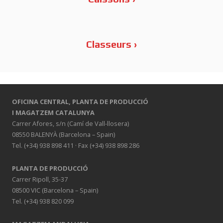
Série Order Bucs
Classeurs ›
Série Order Classeurs
OFICINA CENTRAL,
PLANTA DE PRODUCCIÓ
I MAGATZEM CATALUNYA
Carrer Afores, s/n (Camí de Vall-llosera)
08550 BALENYÀ (Barcelona – Spain)
Tel. (+34) 938 898 411 · Fax (+34) 938 898 286
PLANTA DE PRODUCCIÓ
Carrer Ripoll, 35-37
08500 VIC (Barcelona – Spain)
Tel. (+34) 938 820 099