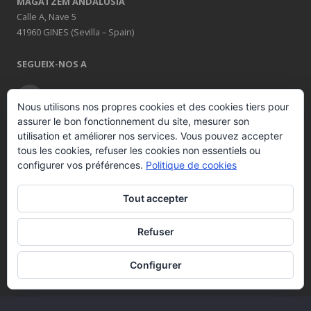
MAGATZEM ANDALUSIA
Calle A, Nave 5
41960 GINES (Sevilla – Spain)
SEGUEIX-NOS A
Nous utilisons nos propres cookies et des cookies tiers pour
assurer le bon fonctionnement du site, mesurer son
AMB EL SUPORT
utilisation et améliorer nos services. Vous pouvez accepter
tous les cookies, refuser les cookies non essentiels ou
configurer vos préférences.
Politique de cookies
Tout accepter
Refuser
© 2026 COMERCIAL DE INDUSTRIAS REUNIDAS S.A.
Tots els drets
Configurer
reservats