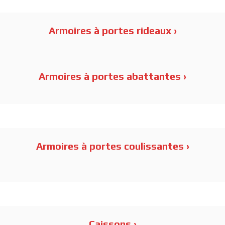
Armoires à portes rideaux ›
Série Order L
Armoires à portes abattantes ›
Série Order P/M
Armoires à portes coulissantes ›
Série Order CM
Série Order CMA
Série Order CMM
Caissons ›