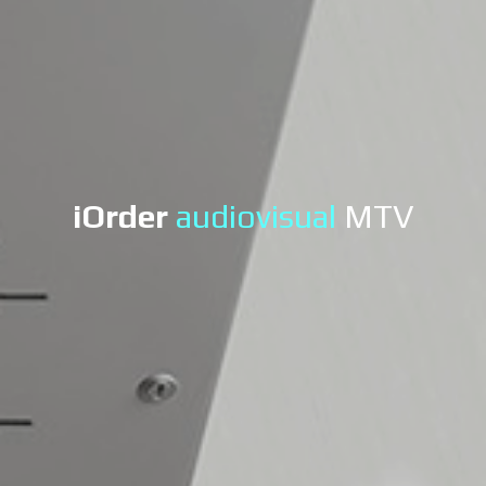
iOrder
audiovisual
MTV