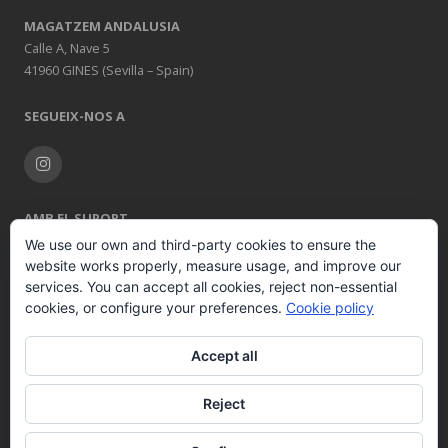
MAGATZEM ANDALUSIA
Calle A, Nave 5
41960 GINES (Sevilla – Spain)
SEGUEIX-NOS A
AMB EL SUPORT
We use our own and third-party cookies to ensure the
website works properly, measure usage, and improve our
services. You can accept all cookies, reject non-essential
cookies, or configure your preferences.
Cookie policy
Accept all
© 2026 COMERCIAL DE INDUSTRIAS REUNIDAS S.A.
Tots els drets
Reject
reservats