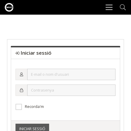
Iniciar sessió
E-
mail
o
Contrasenya
nom
d'usuari
Recorda'm