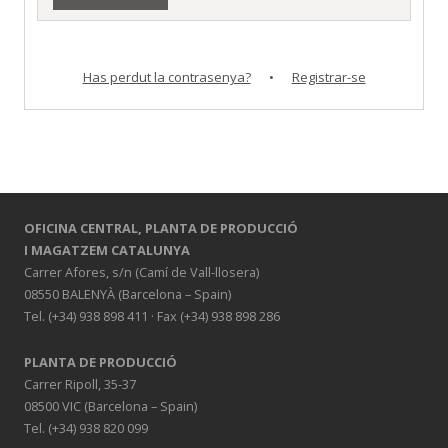
Has perdut la contrasenya?
•
Registrar-se
OFICINA CENTRAL,
PLANTA DE PRODUCCIÓ
I MAGATZEM CATALUNYA
Carrer Afores, s/n (Camí de Vall-llosera)
08550 BALENYÀ (Barcelona – Spain)
Tel. (+34) 938 898 411 · Fax (+34) 938 898 286
PLANTA DE PRODUCCIÓ
Carrer Ripoll, 35-37
08500 VIC (Barcelona – Spain)
Tel. (+34) 938 820 099