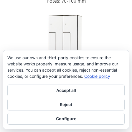
Potes: 70-100 mm
We use our own and third-party cookies to ensure the
website works properly, measure usage, and improve our
services. You can accept all cookies, reject non-essential
cookies, or configure your preferences.
Cookie policy
Accept all
FD2/2-400
Reject
1805 x 800 x 494 mm
Potes: 70-100 mm
Configure