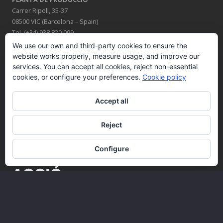
Carrer Ripoll, 35-37
08500 VIC (Barcelona – Spain)
Tel. (+34) 938 820 099
We use our own and third-party cookies to ensure the
MAGATZEM ANDALUSIA
website works properly, measure usage, and improve our
Calle A, Nave 5
services. You can accept all cookies, reject non-essential
41960 GINES (Sevilla – Spain)
cookies, or configure your preferences.
Cookie policy
SEGUEIX-NOS A
Accept all
Reject
Configure
AMB EL SUPORT