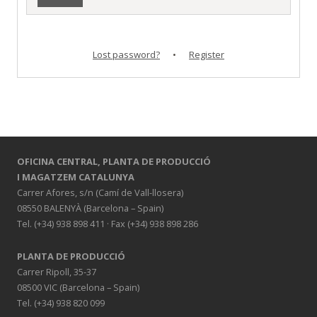
Lost password?
•
Register
OFICINA CENTRAL,
PLANTA DE PRODUCCIÓ
I MAGATZEM CATALUNYA
Carrer Afores, s/n (Camí de Vall-llosera)
08550 BALENYÀ (Barcelona – Spain)
Tel. (+34) 938 898 411 · Fax (+34) 938 898 286
PLANTA DE PRODUCCIÓ
Carrer Ripoll, 35-37
08500 VIC (Barcelona – Spain)
Tel. (+34) 938 820 099