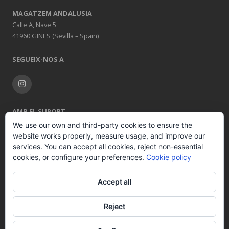
MAGATZEM ANDALUSIA
Calle A, Nave 5
41960 GINES (Sevilla – Spain)
SEGUEIX-NOS A
AMB EL SUPORT
We use our own and third-party cookies to ensure the
website works properly, measure usage, and improve our
services. You can accept all cookies, reject non-essential
cookies, or configure your preferences.
Cookie policy
Accept all
© 2026 COMERCIAL DE INDUSTRIAS REUNIDAS S.A.
Tots els drets
Reject
reservats