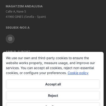
MAGATZEM ANDALUSIA
Calle A, Nave 5
41960 GINES (Sevilla – Spain)
SEGUEIX-NOS A
AMB EL SUPORT
We use our own and third-party cookies to ensure the
website works properly, measure usage, and improve our
services. You can accept all cookies, reject non-essential
cookies, or configure your preferences.
Cookie policy
Accept all
© 2026 COMERCIAL DE INDUSTRIAS REUNIDAS S.A.
Tots els drets
Reject
reservats