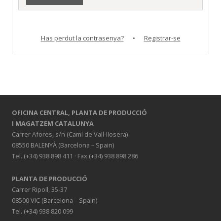
Has perdut la contrasenya?
•
Registrar-se
OFICINA CENTRAL,
PLANTA DE PRODUCCIÓ
I MAGATZEM CATALUNYA
Carrer Afores, s/n (Camí de Vall-llosera)
08550 BALENYÀ (Barcelona – Spain)
Tel. (+34) 938 898 411 · Fax (+34) 938 898 286
PLANTA DE PRODUCCIÓ
Carrer Ripoll, 35-37
08500 VIC (Barcelona – Spain)
Tel. (+34) 938 820 099