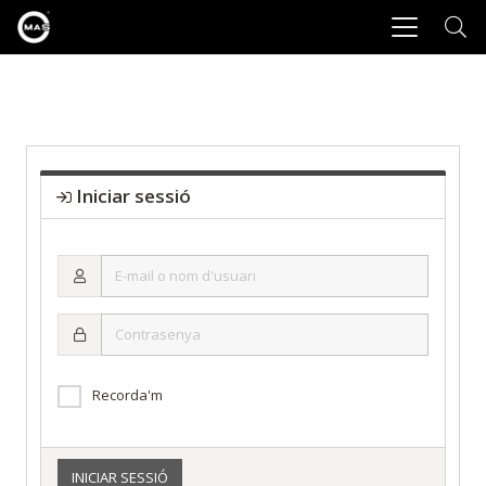
Iniciar sessió
E-
mail
o
Contrasenya
nom
d'usuari
Recorda'm